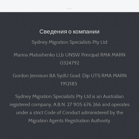
Сведения о компании
Sydney Migration Specialists Pty Ltd
Marina Matushenko LLb UNSW Principal RMA MARN
0324792
Gordon Jennison BA SydU Grad. Dip UTS RMA MARN
1912185
Sydney Migration Specialists Pty Ltd is an Australian
registered company, A.B.N. 27 905 676 266 and operates
under a strict Code of Conduct administered by the
Migration Agents Registration Authority.